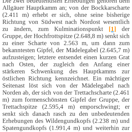
Die zwei bedeutendsten Erhebungen gehören dem
Allgäuer Hauptkamm an; von der Bockkarscharte
(2.411 m) erhebt er sich, ohne seine bisherige
Richtung von Südwest nach Nordost wesentlich
zu ändern, zum Kulminationspunkt
[1]
der
Gruppe, der Hochfrottspitze (2.648,8 m) senkt sich
zu einer Scharte von 2.563 m, um dann zum
bekanntesten Gipfel, der Mädelegabel (2.645,7 m)
aufzusteigen; letztere entsendet einen kurzen Grat
nach Osten, der zugleich den Anfang einer
stärkeren Schwenkung des Hauptkamms zur
östlichen Richtung kennzeichnet. Ein mächtiger
Seitenast löst sich von der Mädelegabel nach
Norden ab, der sich von der Trettachscharte (2.461
m) zum formenschönsten Gipfel der Gruppe, der
Trettachspitze (2.595,4 m) emporschwingt; er
senkt sich danach rasch zu den unbedeutenden
Erhebungen des Wildengundkopfs (2.238 m) und
Spatengundkopfs (1.991,4 m) und weiterhin zur